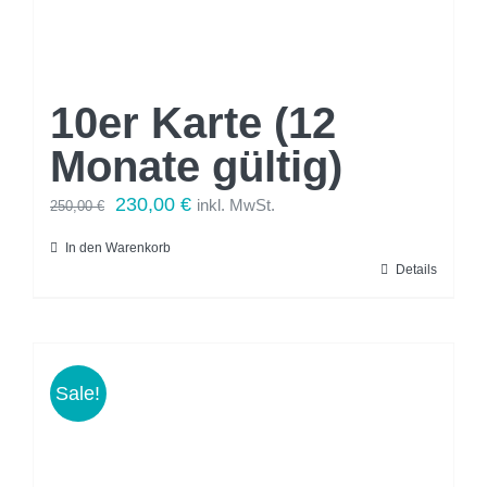
10er Karte (12
Monate gültig)
Ursprünglicher
Aktueller
230,00
€
inkl. MwSt.
250,00
€
Preis
Preis
In den Warenkorb
war:
ist:
Details
250,00 €
230,00 €.
Sale!