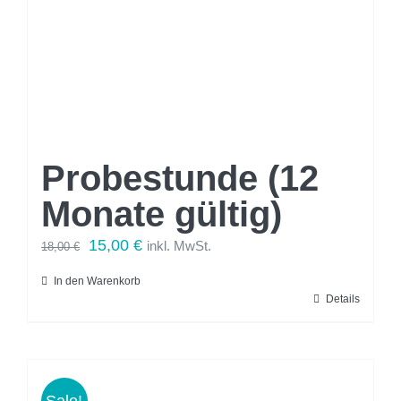
Probestunde (12
Monate gültig)
Ursprünglicher
Aktueller
15,00
€
inkl. MwSt.
18,00
€
Preis
Preis
In den Warenkorb
war:
ist:
Details
18,00 €
15,00 €.
Sale!