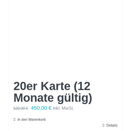
20er Karte (12
Monate gültig)
Ursprünglicher
Aktueller
450,00
€
inkl. MwSt.
520,00
€
Preis
Preis
In den Warenkorb
war:
ist:
Details