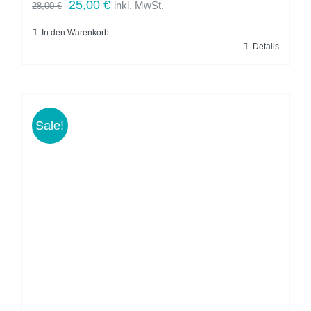
Ursprünglicher
Aktueller
25,00
€
inkl. MwSt.
28,00
€
Preis
Preis
In den Warenkorb
war:
ist:
Details
28,00 €
25,00 €.
Sale!