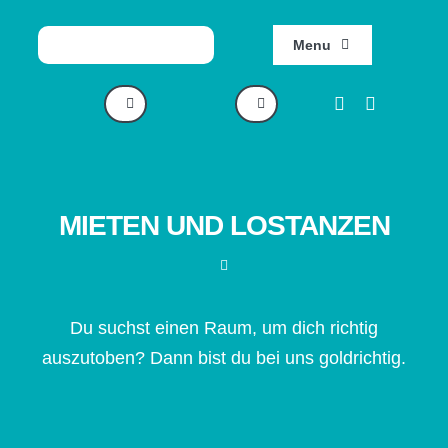
Zum
Inhalt
Menu
springen
HOME
ABOUT
MIETEN UND LOSTANZEN
KURSE & WORKSHOPS
MIETEN
Du suchst einen Raum, um dich richtig
auszutoben? Dann bist du bei uns goldrichtig.
FAQ